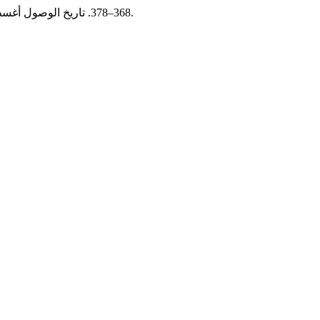
, no. 26 (مارس 1, 2025): 368–378. تاريخ الوصول أغسطس 7, 2026.