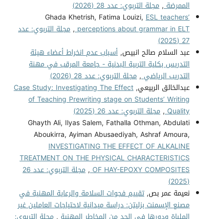
الممرضة
,
مجلة التربوي: عدد 28 (2026)
Ghada Khetrish, Fatima Louizi,
ESL teachers’
perceptions about grammar in ELT
,
مجلة التربوي: عدد
27 (2025)
عبد السلام صالح انبيص,
أسباب عدم انخراط أعضاء هيئة
التدريس بكلية التربية البدنية - جامعة المرقب في مهنة
التدريب الرياضي
,
مجلة التربوي: عدد 28 (2026)
عبدالخالق الربيعي,
Case Study: Investigating The Effect
of Teaching Prewriting stage on Students’ Writing
Quality
,
مجلة التربوي: عدد 26 (2025)
Ghayth Ali, Ilyas Salem, Fathalla Othman, Abdulati
Aboukirra, Ayiman Abusaediyah, Ashraf Amoura,
INVESTIGATING THE EFFECT OF ALKALINE
TREATMENT ON THE PHYSICAL CHARACTERISTICS
OF HAY-EPOXY COMPOSITES
,
مجلة التربوي: عدد 26
(2025)
نعيمة عمر بص,
تقييم فجوات السلامة والرعاية المهنية في
مصنع الإسمنت بزليتن: دراسة ميدانية لاحتياجات العاملين غير
الملباة ودورها في الحد من المخاطر المهنية
,
مجلة التربوي: