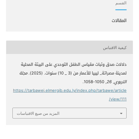
القسم
المقالات
كيفية الاقتباس
دلالات صدق وثبات مقياس الطفل التوحدي على البيئة المحلية
لمدينة مصراتة_ ليبيا للأعمار من (3 _ 10) سنوات. (2025).
مجلة
التربوي
,
26
, 1050-1058.
https://tarbawej.elmergib.edu.ly/index.php/tarbawe/article
/view/111
المزيد من صيغ الاقتباسات