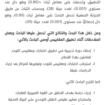
التطبيق، وتحصلت على معامل ثبات =(0.90) وهو دال عند
مستوى (0.001)، لعدد عينة (28)، وبحساب الثبات عن طريق
التجزئة النصفية تحصل الباحث على معامل ثبات (0.95)، وهو
دال إحصائيًّا عند مستوى (0.001) لعدد عينة (35).
ومن
خلال
هذا
البحث
والنتائج
التي
تحصل
عليها
الباحث
وبعض
الملاحظات
أثناء
تطبيق
المقاييس
أوصى
الباحث
بالآتي
:
إعطاء دورة تدريبية في تطبيق اختبارات ومقاييس التوحد
للعاملين بهذا القطاع.
استجلاب اختبارات ومقاييس للتوحد وتوفيرها للمراكز بعد إجراء
الدراسات عليها.
كما اقترح الباحث الآتي:
إجراء دراسة بهدف التحقق من القوة التمييزية للفقرات
واستخراج معايير مقياس الطفل التوحدي على البيئة المحلية