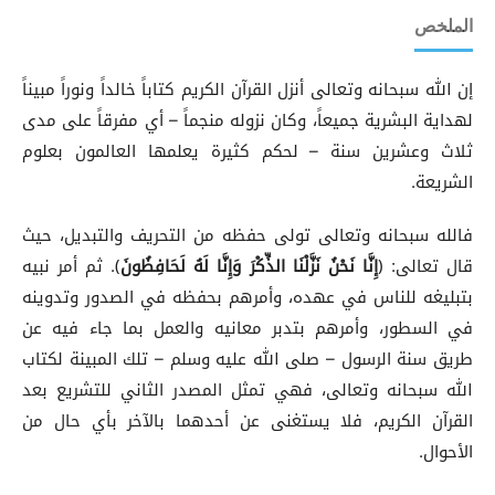
الملخص
إن الله سبحانه وتعالى أنزل القرآن الكريم كتاباً خالداً ونوراً مبيناً
لهداية البشرية جميعاً، وكان نزوله منجماً – أي مفرقاً على مدى
ثلاث وعشرين سنة – لحكم كثيرة يعلمها العالمون بعلوم
الشريعة.
فالله سبحانه وتعالى تولى حفظه من التحريف والتبديل، حيث
قال تعالى: ﴿
إِنَّا نَحْنُ نَزَّلْنَا الذِّكْرَ وَإِنَّا لَهُ لَحَافِظُونَ
﴾. ثم أمر نبيه
بتبليغه للناس في عهده، وأمرهم بحفظه في الصدور وتدوينه
في السطور، وأمرهم بتدبر معانيه والعمل بما جاء فيه عن
طريق سنة الرسول – صلى الله عليه وسلم – تلك المبينة لكتاب
الله سبحانه وتعالى، فهي تمثل المصدر الثاني للتشريع بعد
القرآن الكريم، فلا يستغنى عن أحدهما بالآخر بأي حال من
الأحوال.