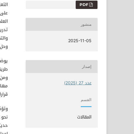
التنزيلات
التع
PDF
على 
منشور
تدري
والت
2025-11-05
وحل 
يوضح
إصدار
طريق
ومن 
عدد 27 (2025)
مهار
قرار
القسم
نحو 
المقالات
حديث
إعدا