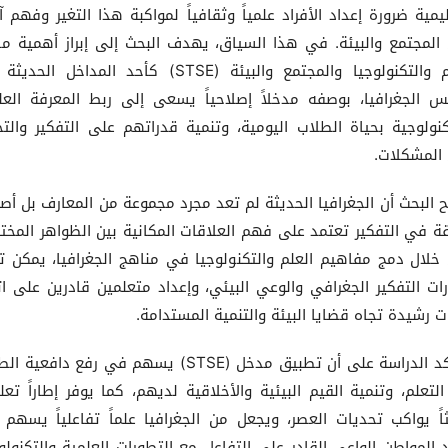
ليمية ضرورة إعداد الأفراد علمياً وثقافياً لمواكبة هذا التغير وفهم آث
المجتمع والبيئة. في هذا السياق، يهدف البحث إلى إبراز أهمية م
العلم والتكنولوجيا والمجتمع والبيئة (STSE) كأحد المداخل ال
س الجغرافيا، بوصفه مدخلاً إصلاحياً يسعى إلى ربط المعرفة العل
كنولوجية بحياة الطلاب اليومية، وتنمية قدراتهم على التفكير والتح
المشكلات.
 البحث أن الجغرافيا الحديثة لم تعد مجرد مجموعة من المعارف بل أص
ة في التفكير تعتمد على فهم العلاقات المكانية بين الظواهر المختل
خلال دمج مفاهيم العلم والتكنولوجيا في مناهج الجغرافيا، يمكن تع
ات التفكير الجغرافي والوعي البيئي، وإعداد متعلمين قادرين على ات
ات رشيدة تجاه قضايا البيئة والتنمية المستدامة.
وتؤكد الدراسة على أن تطبيق مدخل (STSE) يسهم في رفع دافعية
التعلم، وتنمية القيم البيئية والأخلاقية لديهم، كما يوفر إطاراً تعليم
اً يواكب تحديات العصر، ويجعل من الجغرافيا علماً تفاعلياً يسهم
د المواطن الواعي القادر على التفاعل مع التطورات العلمية والتكنولو