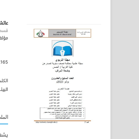
عائشة
قسم ا
مؤلف
.165
الكلم
البيئ
الم
يشهد