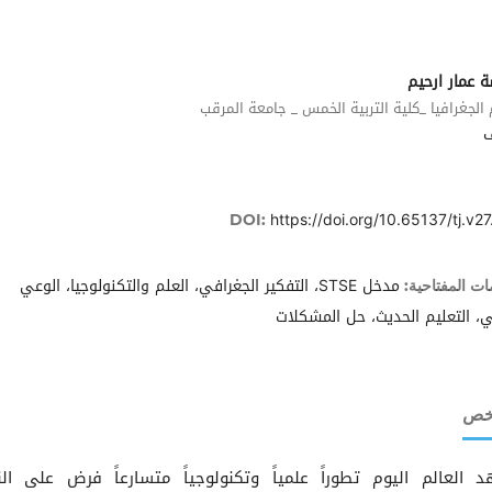
 عمار ارحيم
لجغرافيا _كلية التربية الخمس _ جامعة المرقب
https://doi.org/10.65137/tj.v27
DOI:
مدخل STSE، التفكير الجغرافي، العلم والتكنولوجيا، الوعي
ات المفتاحية:
ي، التعليم الحديث، حل المشكلات
لخص
 العالم اليوم تطوراً علمياً وتكنولوجياً متسارعاً فرض على ال