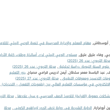
ير أبوسطاش,
مهام المعلم والإدارة المدرسية في تنمية الوعي البيئي للتلام
ابي, وفاء عتيق عتيق,
مستوى الوعي البيئي لدى أساتذة وطلاب كلية الآدا
جلة التربوي: عدد 26 (2025)
لوم السنة النبوية: دراسة تحليلية
,
مجلة التربوي: عدد 26 (2025)
ف, عبد الباسط معمر سلطان, أيمن ادريس قرامي مصباح,
دور التعليم
مقومات التجسيد ومعوقات التطبيق
,
مجلة التربوي: عدد 27 (2025)
الالكتروني في مؤسسات التعليم العالي بين (طموحات التفعيل - التحديات)
,
كلات صعوبة (القراءة) لتلاميذ الصف المدرسي و سبل علاجها
,
مجلة الترب
 أبوغرارة,
الرؤية السّردية في رواية نزيف الحجر لإبراهيم الكوني
,
مجلة