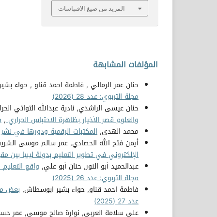
المزيد من صيغ الاقتباسات
المؤلفات المشابهة
حنان عمر الرمالي , فاطمة احمد قناو , حواء بش
مجلة التربوي: عدد 28 (2026)
حنان عيسى الراشدي, نادية عبدالله التواتي الحر
والعلوم قصر الأخيار بظاهرة الاحتباس الحراري
,
م
محمد الهدى,
المكتبات الرقمية ودورها في نشر ع
أيمن فتح الله الحصادي, عمر سالم موسى الشري
الإلكتروني في تطوير التعليم بدولة ليبيا بين 
عبدالحميد أبو النور, حنان أبو علي,
واقع التعليم 
مجلة التربوي: عدد 26 (2025)
فاطمة احمد قناو, حواء بشير ابوسطاش,
بعض مش
عدد 27 (2025)
علي سلامة العربي, نوارة صالح موسى, عمر حسين