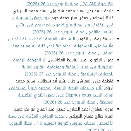
الظاهرية (VLAN)
,
مجلة التربوي: عدد 26 (2025)
عايدة سعد بدر, سعاد محمد شكلول, سعاد محمد السريتي,
غادة إسماعيل جعفر, ميار جمعة جود,
دور حمض السالسليك
في التخفيف من سمية ملح كلوريد الصوديوم في نباتي
الشعير والقمح
,
مجلة التربوي: عدد 26 (2025)
سليمة رمضان الكوت,
النشاطات العلمية لأعضاء هيئة التدريس
وأثرها على المسؤولية الاجتماعية لدى كلية العلوم بجامعة
المرقب.
,
مجلة التربوي: عدد 26 (2025)
عمران البكوري, عبد الباسط العكاشي,
أثر الحوكمة الرقمية
المصرفية في تعزيز شفافية وموثوقية التقارير المالية
للمصارف الإسلامية
,
مجلة التربوي: عدد 27 (2025)
فاطمة علي المعرش, حنان بشير أبو سطاش, سالم محمد
أدراه,
تأثير جسيمات الفضة النانوية المحضرة حيوياً بمستخلص
أوراق السدر Zizphus lotus على بعض الأنواع البكتيرية
الممرضة
,
مجلة التربوي: عدد 28 (2026)
مروة الهادي أحمد الصاري, هديل عبد الفتاح أبو بكر حمير,
أميرة صالح مفتاح التريكي ,
تحديد العوامل المؤثرة في نسبة
الأكسجين لمصاب فيروس كورونا (كوفيد 19)
,
مجلة التربوي:
عدد 26 (2025)