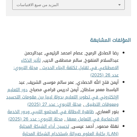
المزيد من صيغ الاقتباسات
المؤلفات المشابهة
رضا الصادق الرميح, عصام امحمد الرثيمي, عبدالرحمن
عبدالسلام المنفوخ, سالم مصطفى الديب,
تأثير الذكاء
الاصطناعي في تقليل تكلفة البناء الحديث
,
مجلة التربوي:
عدد 26 (2025)
أيمن فتح الله الحصادي, عمر سالم موسى الشريف, عبد
الباسط معمر سلطان, أيمن ادريس قرامي مصباح,
دور التعليم
الإلكتروني في تطوير التعليم بدولة ليبيا بين مقومات التجسيد
ومعوقات التطبيق
,
مجلة التربوي: عدد 27 (2025)
بنور العماري,
ظاهرة البطالة في المجتمع الليبي ودور الخدمة
الاجتماعية في التعامل معها
,
مجلة التربوي: عدد 26 (2025)
نهلة محمود, أحمد عيسى,
تحسين أداء الشبكة المحلية
(LAN) بكلية العلوم صبراتة باستخدام الشبكة المحلية