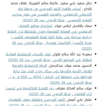
حنان سعيد علي سعيد, عائشة سالم اطبيرجة, عفاف محمد
بالحاج ,
أسباب ظاهرة التنمر المدرسي من وجهة نظر
الأخصائي الاجتماعي، والمرشد النفسي في بعض مدارس
التعليم الأساسي
,
مجلة التربوي: عدد 26 (2025)
سعاد بلقاسم, ايناس ميلاد,
استخدام مواقع التواصل
الاجتماعي في العملية التعليمية ومدي فاعليتها لدى الطلبة
(دراسة ميدانية على طلبة كلية تقنية المعلومات الخُمس /
بلدية الخُمس) (الواتساب نموذجا)
,
مجلة التربوي: عدد 26
(2025)
سعيدة عبد الله سالم فتول,
بعض الأسباب الاجتماعية المؤدية
للطلاق في المجتمع الليبي
,
مجلة التربوي: عدد 26 (2025)
الحسين محمد ميلاد عبدالرحمن,
الحياة الاجتماعية والدينية
للقبائل الليبية وتأثيرها على سكان وادي النيل منذ بداية
هجراتها حتى وصولها إلى الحكم ( 4500 ـــــــ 950 ق .م )
,
مجلة التربوي: عدد 28 (2026)
ميلاد سالم المختار مغراف,
دور القيادة الالكترونية في تحسين
أداء العاملين
,
مجلة التربوي: عدد 26 (2025)
عثمان علي أميمن,
التنمر المدرسي وعلاقته ببعض المتغيرات
لدى طلاب المرحلة الثانوية:
,
مجلة التربوي: عدد 26 (2025)