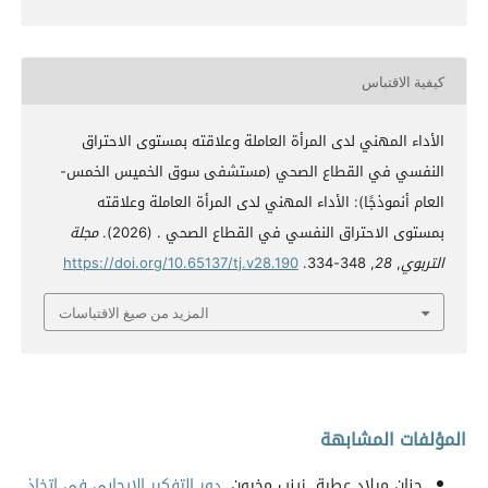
كيفية الاقتباس
الأداء المهني لدى المرأة العاملة وعلاقته بمستوى الاحتراق
النفسي في القطاع الصحي (مستشفى سوق الخميس الخمس-
العام أنموذجًا): الأداء المهني لدى المرأة العاملة وعلاقته
بمستوى الاحتراق النفسي في القطاع الصحي . (2026).
مجلة
التربوي
,
28
, 348-334.
https://doi.org/10.65137/tj.v28.190
المزيد من صيغ الاقتباسات
المؤلفات المشابهة
حنان ميلاد عطية, زينب مخيون,
دور التفكير الايجابي في اتخاذ