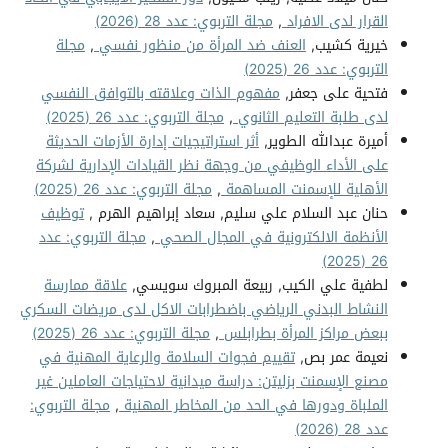
القرار لدى الافراد
,
مجلة التربوي: عدد 28 (2026)
خيرية كشيب,
العنف ضد المرأة من منظور نفسي
,
مجلة
التربوي: عدد 26 (2025)
فتحية على جعفر,
مفهوم الذات وعلاقته بالتوافق النفسي
لدى طلبة التعليم الثانوي
,
مجلة التربوي: عدد 26 (2025)
أميرة عبدالله الطوير,
أثر استراتيجيات إدارة الأزمات الحديثة
على الأداء الوظيفي من وجهة نظر القيادات الإدارية لشركة
الأهلية للإسمنت المساهمة
,
مجلة التربوي: عدد 26 (2025)
حنان عبد السلام علي سليم, سعاد إبراهيم الهرم ,
توظيف
الأنظمة الالكترونية في المجال الصحي
,
مجلة التربوي: عدد
26 (2025)
لطفية علي الكيب, ربيعة المبروك سويسي,
علاقة ممارسة
النشاط البدني الرياضي باضطرابات الاكل لدى مريضات السكري
ببعض مراكز المرأة بطرابلس
,
مجلة التربوي: عدد 26 (2025)
نعيمة عمر بص,
تقييم فجوات السلامة والرعاية المهنية في
مصنع الإسمنت بزليتن: دراسة ميدانية لاحتياجات العاملين غير
الملباة ودورها في الحد من المخاطر المهنية
,
مجلة التربوي:
عدد 28 (2026)