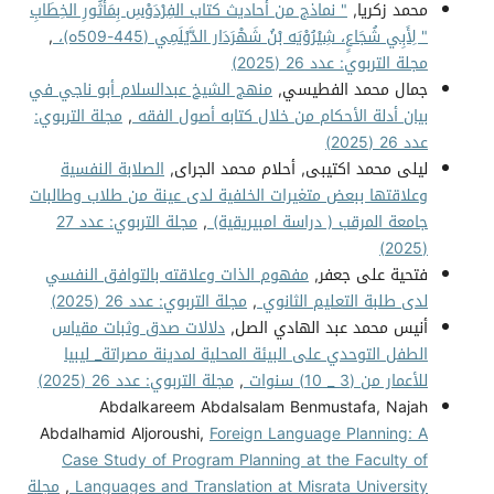
محمد زكريا,
" نماذج من أحاديث كتاب الفِرْدَوْسِ بِمَأثُورِ الخِطَابِ
" لِأَبِي شُجَاعٍ، شِيْرُوْيَه بْنُ شَهْرَدَار الدَّيْلَمِي (445-509ه)،
,
مجلة التربوي: عدد 26 (2025)
جمال محمد الفطيسي,
منهج الشيخ عبدالسلام أبو ناجي في
بيان أدلة الأحكام من خلال كتابه أصول الفقه
,
مجلة التربوي:
عدد 26 (2025)
ليلى محمد اكتيبى, أحلام محمد الجراى,
الصلابة النفسية
وعلاقتها ببعض متغيرات الخلفية لدى عينة من طلاب وطالبات
جامعة المرقب ( دراسة امبيريقية)
,
مجلة التربوي: عدد 27
(2025)
فتحية على جعفر,
مفهوم الذات وعلاقته بالتوافق النفسي
لدى طلبة التعليم الثانوي
,
مجلة التربوي: عدد 26 (2025)
أنيس محمد عبد الهادي الصل,
دلالات صدق وثبات مقياس
الطفل التوحدي على البيئة المحلية لمدينة مصراتة_ ليبيا
للأعمار من (3 _ 10) سنوات
,
مجلة التربوي: عدد 26 (2025)
Abdalkareem Abdalsalam Benmustafa, Najah
Abdalhamid Aljoroushi,
Foreign Language Planning: A
Case Study of Program Planning at the Faculty of
Languages and Translation at Misrata University
,
مجلة