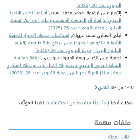
التربوي: عدد 26 (2025)
إنتصار علي ارهيمة, محمد محمد العبيد,
أسلوب تحليل الانحدار
الخطي لدراسة أثر الحكومة المؤسسية على الحد من الفساد
الاداري
,
مجلة التربوي: عدد 26 (2025)
ليلى العماري محمد عريبات,
استكشاف سلوك الامتزاز للصبغة
الأنيونية (الكونغو الحمراء) على سطح مازة طبيعية (قشور
الحلزون البري)
,
مجلة التربوي: عدد 26 (2025)
لطفية علي الكيب, ربيعة المبروك سويسي,
علاقة ممارسة
النشاط البدني الرياضي باضطرابات الاكل لدى مريضات السكري
ببعض مراكز المرأة بطرابلس
,
مجلة التربوي: عدد 26 (2025)
1-10 من 49
التالي
يمكنك أيضاً
إبدأ بحثاً متقدماً عن المشابهات
لهذا المؤلَّف.
ملفات مهمة
قالب المجلة